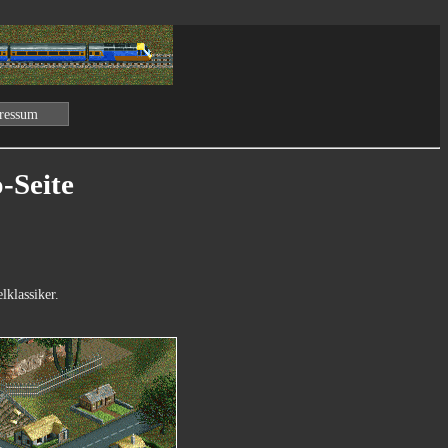
ressum
-Seite
lklassiker.